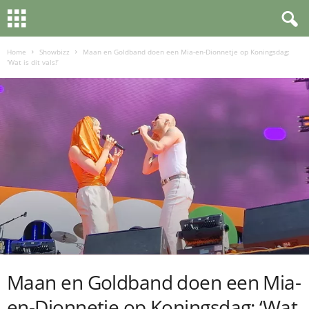
Home
Showbizz
Maan en Goldband doen een Mia-en-Dionnetje op Koningsdag:
‘Wat is dit vals!’
Maan en Goldband doen een Mia-
en-Dionnetje op Koningsdag: ‘Wat