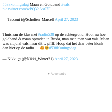
#538koningsdag
Maan en Goldband
#vals
pic.twitter.com/wPQYeAx07F
— Tacconi (@Scholten_Marcel)
April 27, 2023
Thuis aan de klus met
#radio538
op de achtergrond. Hoor nu hoe
goldband & maan optraden in Breda, man man man wat vals. Maan
was altijd al vals maar dit… pffff. Hoop dat het daar beter klonk
dan hier op de radio….
#538Koningsdag
— Nikki ღ (@Nikki_Winter31)
April 27, 2023
▼ Advertentie