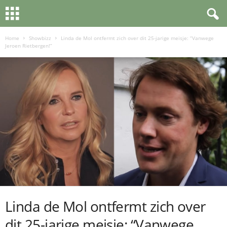
Home
Showbizz
Linda de Mol ontfermt zich over dit 25-jarige meisje: “Vanwege
Jeroen Rietbergen!”
Linda de Mol ontfermt zich over
dit 25-jarige meisje: “Vanwege