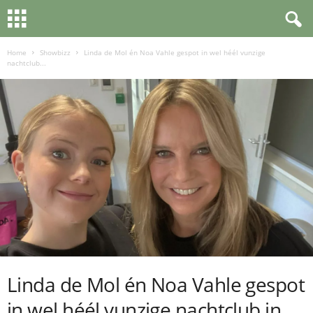
Home
Showbizz
Linda de Mol én Noa Vahle gespot in wel héél vunzige
nachtclub...
Linda de Mol én Noa Vahle gespot
in wel héél vunzige nachtclub in