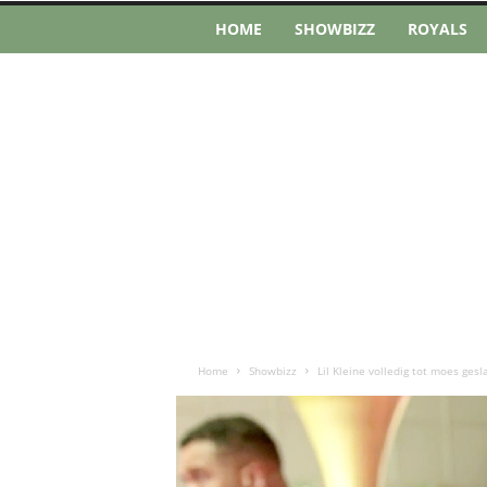
HOME
SHOWBIZZ
ROYALS
Home
Showbizz
Lil Kleine volledig tot moes gesl