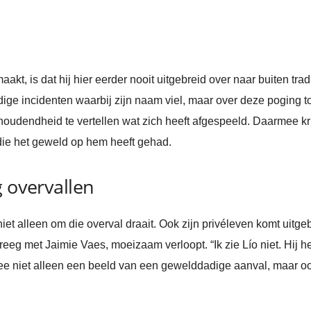
akt, is dat hij hier eerder nooit uitgebreid over naar buiten tra
e incidenten waarbij zijn naam viel, maar over deze poging tot r
houdendheid te vertellen wat zich heeft afgespeeld. Daarmee krij
 die het geweld op hem heeft gehad.
g overvallen
 niet alleen om die overval draait. Ook zijn privéleven komt uitge
kreeg met Jaimie Vaes, moeizaam verloopt. “Ik zie Lío niet. Hij h
 niet alleen een beeld van een gewelddadige aanval, maar ook 