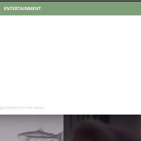
ENTERTAINMENT
ijgt slaande ruzie met elkaar!