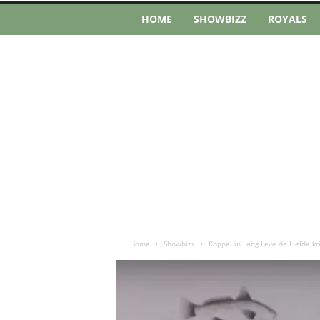
HOME
SHOWBIZZ
ROYALS
Home
Showbizz
Koppel in Lang Leve de Liefde kr