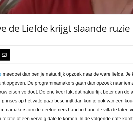
e de Liefde krijgt slaande ruzie
e
meedoet dan ben je natuurlijk opzoek naar de ware liefde. Je
r kunt opgeven. De programmamakers gaan dan opzoek naar iema
w eisen voldoet. De ene keer lukt dat natuurlijk beter dan de a
f prinses op het witte paar beschrijft dan kun je ook van een k
ammamakers om de deelnemers hand in hand de villa te laten verl
relatie of een vervolg date te komen. In de volgende date komt h