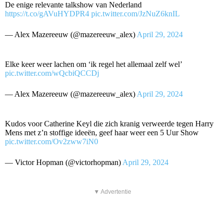
De enige relevante talkshow van Nederland
https://t.co/gAVuHYDPR4
pic.twitter.com/JzNuZ6knIL
— Alex Mazereeuw (@mazereeuw_alex)
April 29, 2024
Elke keer weer lachen om ‘ik regel het allemaal zelf wel’
pic.twitter.com/wQcbiQCCDj
— Alex Mazereeuw (@mazereeuw_alex)
April 29, 2024
Kudos voor Catherine Keyl die zich kranig verweerde tegen Harry
Mens met z’n stoffige ideeën, geef haar weer een 5 Uur Show
pic.twitter.com/Ov2zww7iN0
— Victor Hopman (@victorhopman)
April 29, 2024
▼ Advertentie