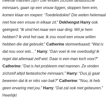
meeste mannen zijn? Die vinden zichzelf fantastische
minnaars, gaan op een vrouw liggen, stoppen hem erin,
komen klaar en roepen: ‘Toedeledokie!’ Die weten helemaal
niet hoe een vrouw in elkaar zit.
”
Dekhengst Harry
ook
geërgerd: “
Ik vind het maar een raar ding. Wil je hem
hebben? Ik vind het raar. Ik zou nooit een vrouw willen
hebben die dat gebruikt.
”
Catherine
stomverbaasd: “
Wat is
dat nou voor iets…
”
Harry
: “
Dan voel ik me overbodig! Ik
regel dat allemaal zelf wel. Daar is een man toch voor?
”
Catherine
: “
Dat is het probleem met mannen. Ze vinden
zichzelf altijd fantastische minnaars.
”
Harry
: “
Dus jij gaat
beweren dat ik er niks van bak?
”
Catherine
: “
Nou, ik heb
geen ervaring met jou.
”
Harry
: “
Dat zal ook niet gebeuren.
”
Heerlijk!