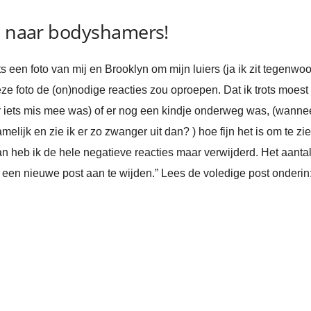
it naar bodyshamers!
ots een foto van mij en Brooklyn om mijn luiers (ja ik zit tegenwoo
deze foto de (on)nodige reacties zou oproepen. Dat ik trots moes
at er iets mis mee was) of er nog een kindje onderweg was, (wan
elijk en zie ik er zo zwanger uit dan? ) hoe fijn het is om te zie
 heb ik de hele negatieve reacties maar verwijderd. Het aantal
r een nieuwe post aan te wijden.” Lees de voledige post onderin