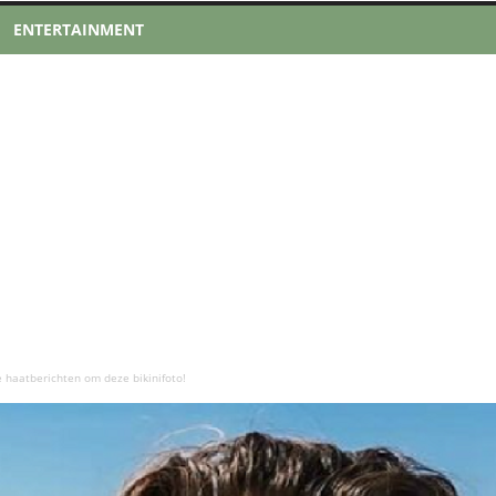
ENTERTAINMENT
e haatberichten om deze bikinifoto!