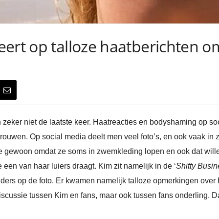
ert op talloze haatberichten om
en zeker niet de laatste keer. Haatreacties en bodyshaming op so
vrouwen. Op social media deelt men veel foto’s, en ook vaak i
e gewoon omdat ze soms in zwemkleding lopen en ook dat willen
een van haar luiers draagt. Kim zit namelijk in de ‘
Shitty Busin
nders op de foto. Er kwamen namelijk talloze opmerkingen over 
discussie tussen Kim en fans, maar ook tussen fans onderling.