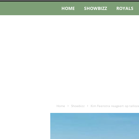
HOME
SHOWBIZZ
ROYALS
Home
Showbizz
Kim Feenstra reageert op talloz