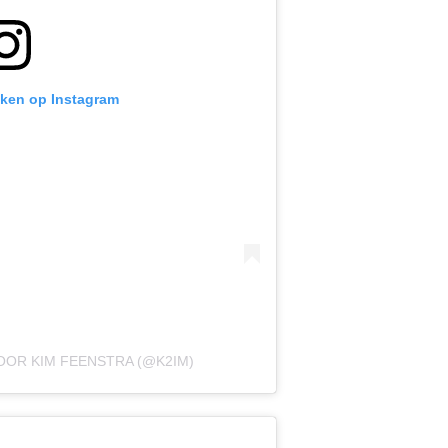
ijken op Instagram
OOR KIM FEENSTRA (@K2IM)