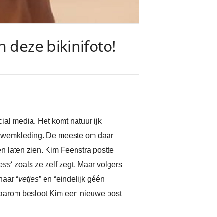
 deze bikinifoto!
cial media. Het komt natuurlijk
n zwemkleding. De meeste om daar
 laten zien. Kim Feenstra postte
ess
‘ zoals ze zelf zegt. Maar volgers
haar “
vetjes
” en “eindelijk géén
 Daarom besloot Kim een nieuwe post