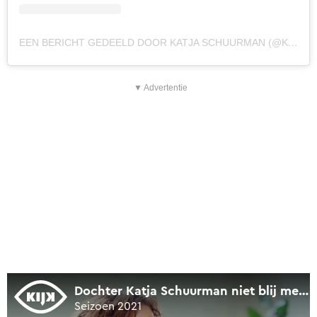
EEN BERICHT GEDEELD DOOR KATJA SCHUURMAN (@KATJASCHUURMAN)
▼ Advertentie