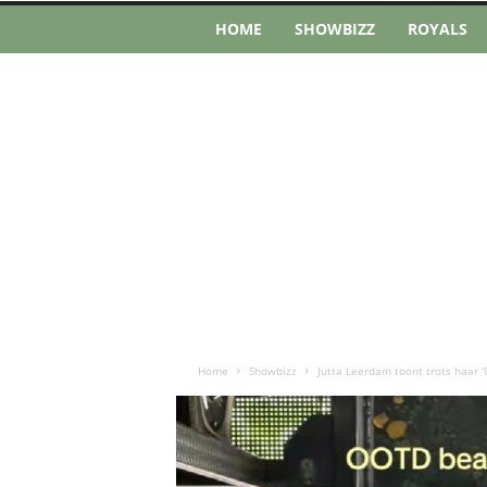
HOME
SHOWBIZZ
ROYALS
Home
Showbizz
Jutta Leerdam toont trots haar ‘O