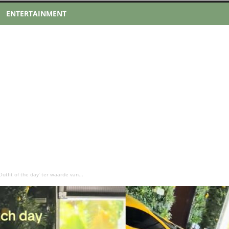
ENTERTAINMENT
utfit of the day’ ter waarde van...