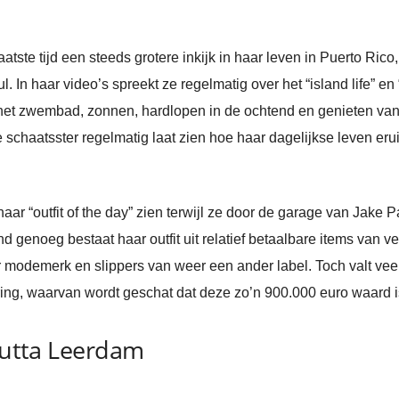
atste tijd een steeds grotere inkijk in haar leven in Puerto Rico,
. In haar video’s spreekt ze regelmatig over het “island life” en
 het zwembad, zonnen, hardlopen in de ochtend en genieten van
 schaatsster regelmatig laat zien hoe haar dagelijkse leven er
aar “outfit of the day” zien terwijl ze door de garage van Jake 
d genoeg bestaat haar outfit uit relatief betaalbare items van 
 modemerk en slippers van weer een ander label. Toch valt veel 
ring, waarvan wordt geschat dat deze zo’n 900.000 euro waard i
 Jutta Leerdam