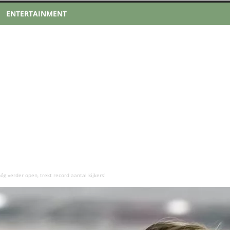
ENTERTAINMENT
óg verder open, trekt record aantal kijkers!