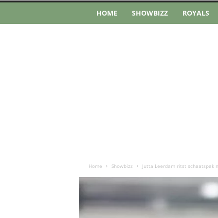
HOME
SHOWBIZZ
ROYALS
Home
Showbizz
Jutta Leerdam ritst schaatspak n