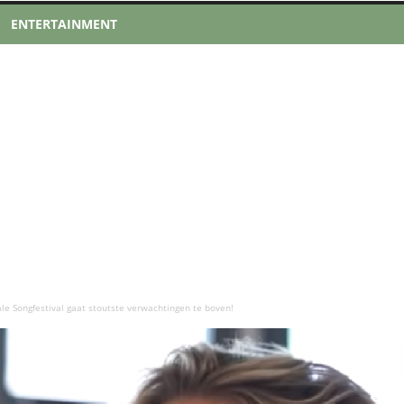
ENTERTAINMENT
ale Songfestival gaat stoutste verwachtingen te boven!