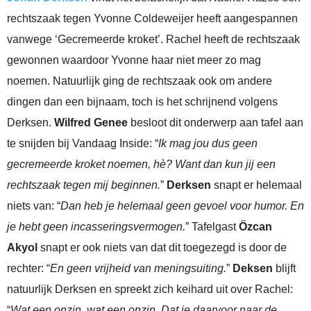
rechtszaak tegen Yvonne Coldeweijer heeft aangespannen
vanwege ‘Gecremeerde kroket’. Rachel heeft de rechtszaak
gewonnen waardoor Yvonne haar niet meer zo mag
noemen. Natuurlijk ging de rechtszaak ook om andere
dingen dan een bijnaam, toch is het schrijnend volgens
Derksen.
Wilfred Genee
besloot dit onderwerp aan tafel aan
te snijden bij Vandaag Inside: “
Ik mag jou dus geen
gecremeerde kroket noemen, hè? Want dan kun jij een
rechtszaak tegen mij beginnen.
”
Derksen
snapt er helemaal
niets van: “
Dan heb je helemaal geen gevoel voor humor. En
je hebt geen incasseringsvermogen.
” Tafelgast
Özcan
Akyol
snapt er ook niets van dat dit toegezegd is door de
rechter: “
En geen vrijheid van meningsuiting.
”
Deksen
blijft
natuurlijk Derksen en spreekt zich keihard uit over Rachel:
“
Wat een onzin, wat een onzin. Dat je daarvoor naar de