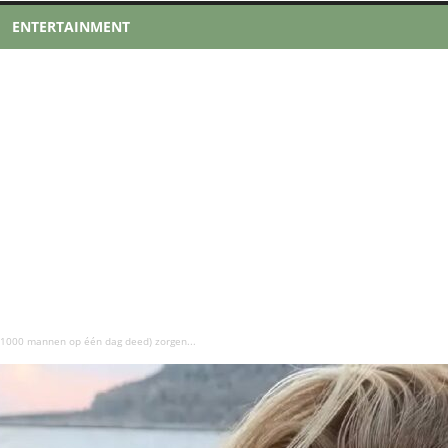
ENTERTAINMENT
e 1000 mannen op één dag deed) zorgen...