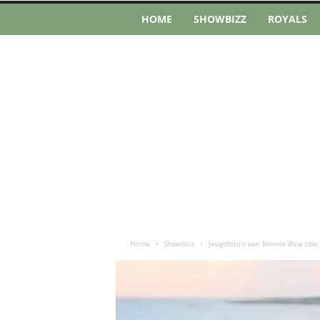
HOME
SHOWBIZZ
ROYALS
Home
Showbizz
Jeugdfoto’s van Bonnie Blue (di