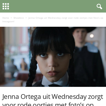
Home
Showbizz
Jenna Ortega uit Wednesday zorgt voor rode oortjes met foto’s op
Instagram!
Jenna Ortega uit Wednesday zorgt
voor rode oortjes met foto’s op