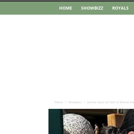
HOME
SHOWBIZZ
ROYALS
Home
Showbizz
Jaimie Vaes wil dat Lil Kleine me