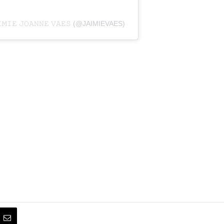
𝙴 𝙹𝙾𝙰𝙽𝙽𝙴 𝚅𝙰𝙴𝚂 (@JAIMIEVAES)