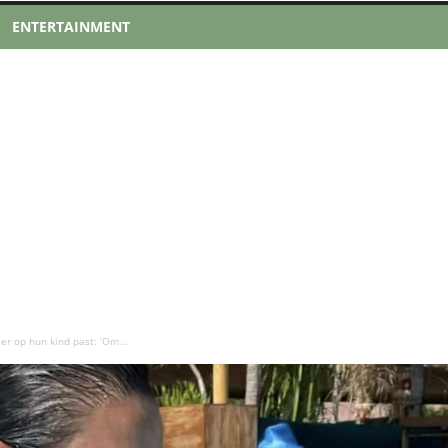
ENTERTAINMENT
er op hun kind past: ‘Om...