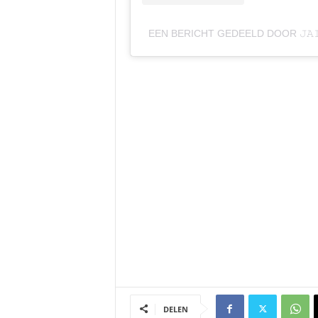
EEN BERICHT GEDEELD DOOR 𝙹𝙰𝙸𝙼𝙸
DELEN