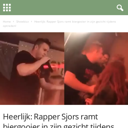
Home
Showbizz
Heerlijk: Rapper Sjors ramt biergooier in zijn gezicht tijdens
optreden!
Heerlijk: Rapper Sjors ramt
biergooier in zijn gezicht tijdens