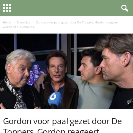
Home
Showbizz
Gordon voor paal gezet door De Toppers, Gordon reageert
woedend als vanouds!
Gordon voor paal gezet door De
Toppers, Gordon reageert