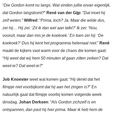
“
Die Gordon komt nu langs. Wat vinden jullie ervan eigenlijk,
dat Gordon langskomt?
”
René van der Gijp
: “
Dat moet hij
zelf weten.
”
Wilfred
: “
Prima, toch? Ja. Maar die wilde dus,
zei hij… Hij zei: ‘Zit ik dan wel aan tafel?’ Ik zei: ‘Nou,
vooruit, maar dan mis je de koekoek.’ En toen zei hij: ‘De
koekoek?’ Dus hij kent het programma helemaal niet.
”
René
maakt de kijkers vast warm voor de chaos die komen gaat:
“
Hij weet dat wij hem 50 minuten af gaan zitten zeiken? Dat
weet-ie? Dat weet-ie?
”
Job Knoester
weet wat komen gaat: “
Hij denkt dat het
filmpje niet voorbijkomt dat hij aan het zingen is?
” En
natuurlijk gaat dat filmpje voorbij komen volgende week
dinsdag.
Johan Derksen
: “
Als Gordon zichzelf is en
ontspannen, dan past hij hier prima. Maar ik heb hem de