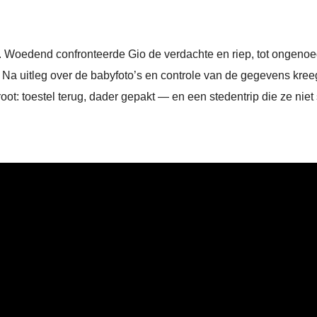
t. Woedend confronteerde Gio de verdachte en riep, tot ongenoeg
. Na uitleg over de babyfoto’s en controle van de gegevens kreeg 
ot: toestel terug, dader gepakt — en een stedentrip die ze niet 