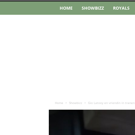
HOME
SHOWBIZZ
ROYALS
Home
Showbizz
Gio Latooy en vriendin in tranen