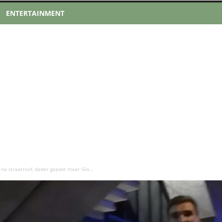
ENTERTAINMENT
 na straatroof, dader gepakt maar Gio...