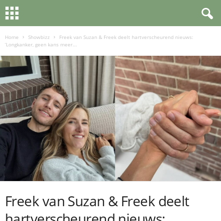
Home
Showbizz
Freek van Suzan & Freek deelt hartverscheurend nieuws:
‘Longkanker, geen kans meer...
Freek van Suzan & Freek deelt
hartverscheurend nieuws: