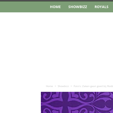
HOME
SHOWBIZZ
ROYALS
Home
Showbizz
Foto’s: Zaken gaan goed bij Rod