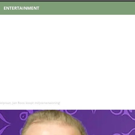
ENTERTAINMENT
delpraat, Jan Roos koopt miljoenenwoning!