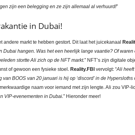
en zijn een belegging en ze zijn allemaal al verhuurd!
”
vakantie in Dubai!
et andere markt te hebben gestort. Dit laat het juicekanaal
Reali
l in Dubai hangen. Was het een heerlijk lange vaantie? Of waren
leden stortte Ali zich op de NFT markt.
” NFT’s zijn digitale ob
unst of gewoon een fysieke stoel.
Reality.FBI
vervolgt: “
Ali heef
 van BOOS van 20 januari is hij op ‘discord’ in de Hypersloth
merkwaardige naam voor iemand met zijn lengte. Ali zou VIP-lid
hun VIP-evenementen in Dubai.
” Hieronder meer!