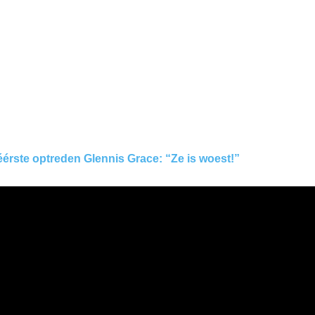
éérste optreden Glennis Grace: “Ze is woest!”