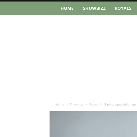
HOME
SHOWBIZZ
ROYALS
Home
Showbizz
Foto’s: Ali B plots opgedoken op