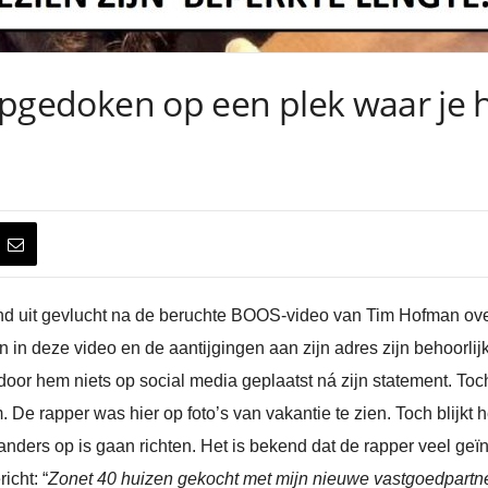
s opgedoken op een plek waar je
land uit gevlucht na de beruchte BOOS-video van Tim Hofman o
n deze video en de aantijgingen aan zijn adres zijn behoorlijk 
door hem niets op social media geplaatst ná zijn statement. Toch 
m. De rapper was hier op foto’s van vakantie te zien. Toch blijkt h
anders op is gaan richten. Het is bekend dat de rapper veel geï
icht: “
Zonet 40 huizen gekocht met mijn nieuwe vastgoedpartn