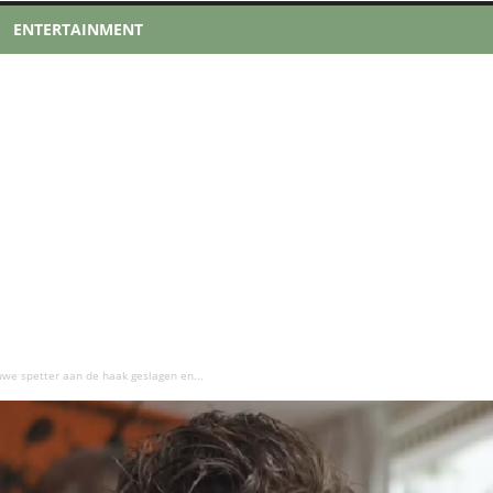
ENTERTAINMENT
uwe spetter aan de haak geslagen en...