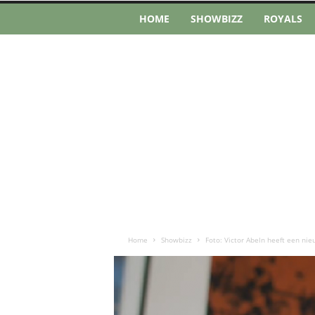
HOME
SHOWBIZZ
ROYALS
Home
Showbizz
Foto: Victor Abeln heeft een nie