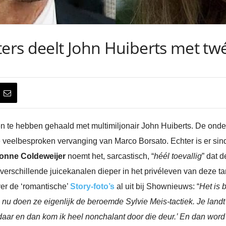
iters deelt John Huiberts met t
nen te hebben gehaald met multimiljonair John Huiberts. De ond
 veelbesproken vervanging van Marco Borsato. Echter is er s
onne Coldeweijer
noemt het, sarcastisch, “
héél toevallig
” dat 
zijn verschillende juicekanalen dieper in het privéleven van dez
er de ‘romantische’
Story-foto’s
al uit bij Shownieuws: “
Het is 
nu doen ze eigenlijk de beroemde Sylvie Meis-tactiek. Je landt
daar en dan kom ik heel nonchalant door die deur.’ En dan word j