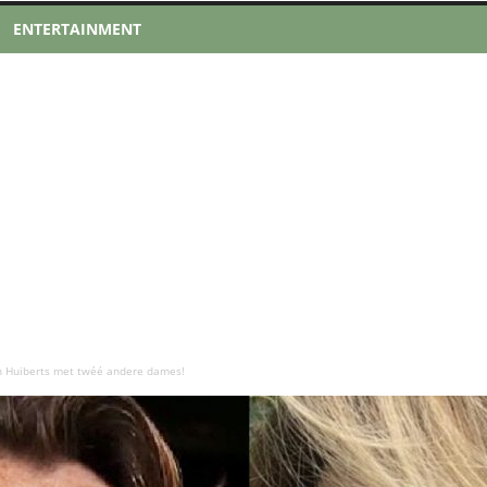
ENTERTAINMENT
hn Huiberts met twéé andere dames!