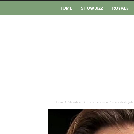
HOME
SHOWBIZZ
ROYALS
Home
Showbizz
Foto: Leontine Ruiters deelt Jo