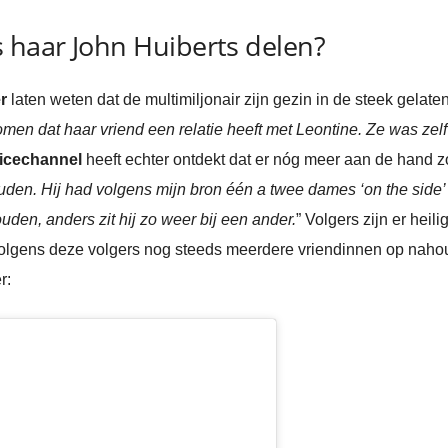
 haar John Huiberts delen?
r
laten weten dat de multimiljonair zijn gezin in de steek gelaten 
men dat haar vriend een relatie heeft met Leontine. Ze was zelf
icechannel
heeft echter ontdekt dat er nóg meer aan de hand zo
. Hij had volgens mijn bron één a twee dames ‘on the side’ tij
en, anders zit hij zo weer bij een ander.
” Volgers zijn er heil
 volgens deze volgers nog steeds meerdere vriendinnen op nah
r: