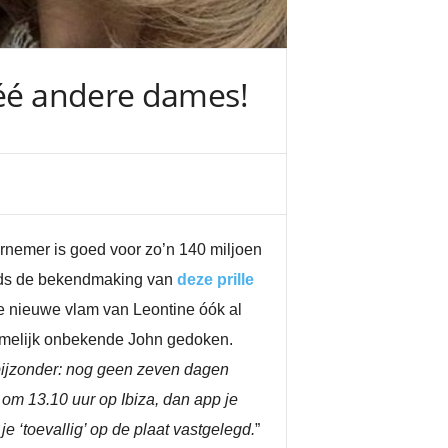
wéé andere dames!
ernemer is goed voor zo’n 140 miljoen
inds de bekendmaking van
deze prille
de nieuwe vlam van Leontine óók al
e tamelijk onbekende John gedoken.
bijzonder: nog geen zeven dagen
 om 13.10 uur op Ibiza, dan app je
e ‘toevallig’ op de plaat vastgelegd.
”