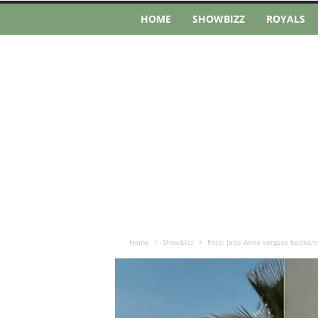
HOME
SHOWBIZZ
ROYALS
Home
Showbizz
Foto: Jade Anna vergeet badkamer