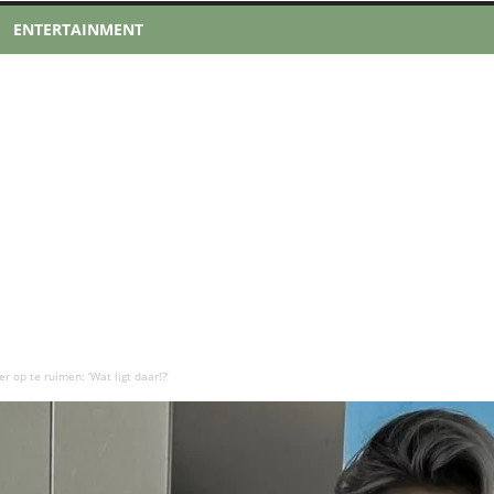
ENTERTAINMENT
 op te ruimen: ‘Wat ligt daar!?’