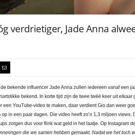
óg verdrietiger, Jade Anna alw
 bekende influencer Jade Anna zullen iedereen vanaf een jaart
artstikke bekend. In korte tijd zijn de twee twéé keer uit elkaa
 een YouTube-video te maken, daar verdient Gio dan weer goe
op in een paar dagen. Die video heeft zo’n 1,3 miljoen views. 
ups zorgen dus voor flink wat geld in het laatje. Op Instagram d
erinneringen die we samen hebben gemaakt. Nadat we het toch