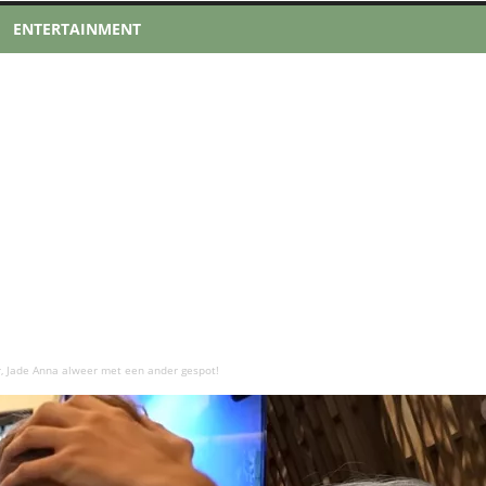
ENTERTAINMENT
er, Jade Anna alweer met een ander gespot!