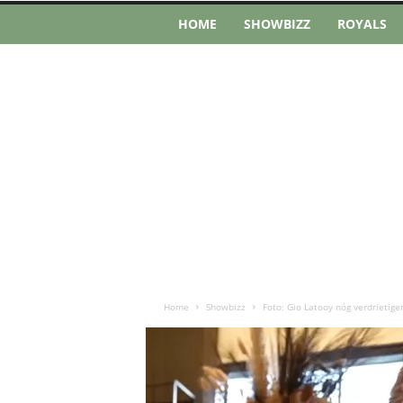
HOME
SHOWBIZZ
ROYALS
Home
Showbizz
Foto: Gio Latooy nóg verdrietig