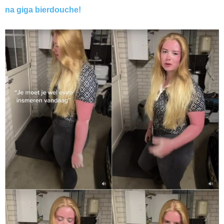
na giga bierdouche!