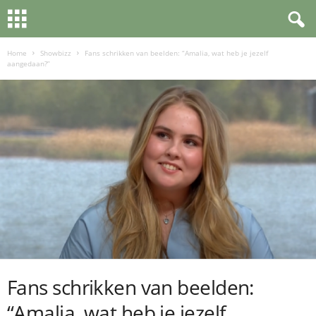
Home
Showbizz
Fans schrikken van beelden: “Amalia, wat heb je jezelf
aangedaan?”
Fans schrikken van beelden:
“Amalia, wat heb je jezelf