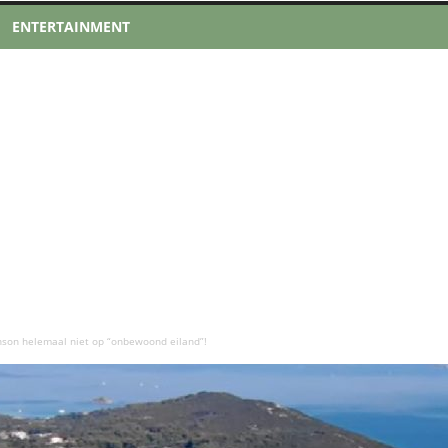
ENTERTAINMENT
nson helemaal niet op “onbewoond eiland”!