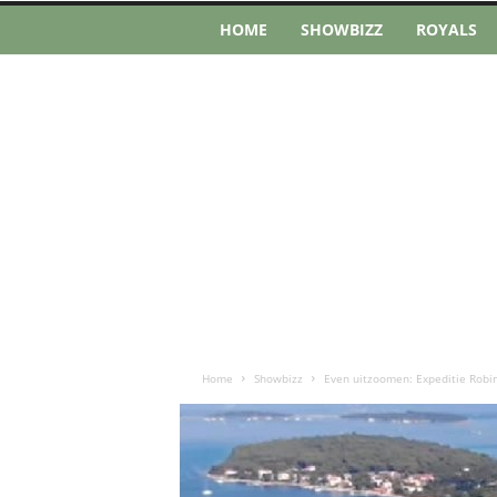
HOME
SHOWBIZZ
ROYALS
Home
Showbizz
Even uitzoomen: Expeditie Robi