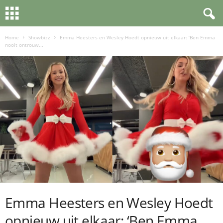
Home
Showbizz
Emma Heesters en Wesley Hoedt opnieuw uit elkaar: ‘Ben Emma
nooit ontrouw...
Emma Heesters en Wesley Hoedt
opnieuw uit elkaar: ‘Ben Emma