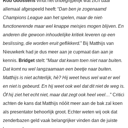
Rob Goossens
vindt het onbegrijpelijk wat zich daar
allemaal afgespeeld heeft: “
Dan ben je zogenaamd
Champions League aan het spelen, maar de niet-
functionerende maar wel knappe meisjes mogen blijven. En
anderen die gewoon inhoudelijke kritiek leveren op een
beslissing, die worden eruit geflikkerd.
” Bij Matthijs van
Nieuwkerk had je dus meer aan je cupmaat dan aan je
kennis.
Bridget
stelt: “
Maar dat kwam toen niet naar buiten.
Dat komt nu wel langzaamaan een beetje naar buiten.
Matthijs is niet achterlijk, hè? Hij weet heus wel wat er wel
en niet is gebeurd. En hij weet ook wel dat dit niet de weg is.
Óf hij ziet het echt niet, maar dat zegt ook heel veel…
” Critici
achten de kans dat Matthijs nóóit meer aan de bak zal koen
als presentator behoorlijk groot. Echter weten wij ook dat
zenderbazen geld vaak belangrijker vinden dan de juiste