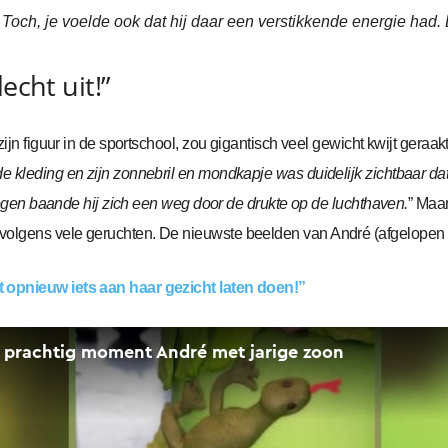
Toch, je voelde ook dat hij daar een verstikkende energie had. L
echt uit!”
zijn figuur in de sportschool, zou gigantisch veel gewicht kwijt geraak
e kleding en zijn zonnebril en mondkapje was duidelijk zichtbaar da
jn ogen baande hij zich een weg door de drukte op de luchthaven.
” Maar
volgens vele geruchten. De nieuwste beelden van André (afgelopen w
 opnieuw iets aan haar gezicht laten doen!”