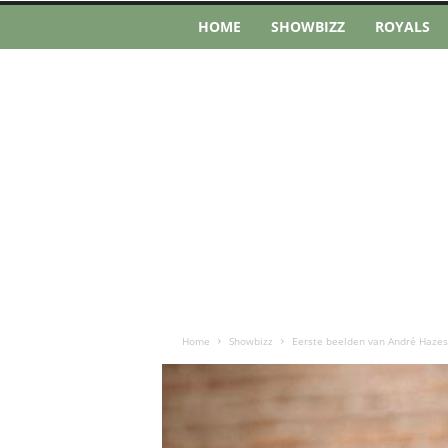
HOME
SHOWBIZZ
ROYALS
Home
Showbizz
Eerste beelden van André Hazes n