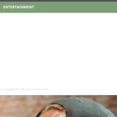
ENTERTAINMENT
a terugkomst: “Hij ziet er héél slecht...