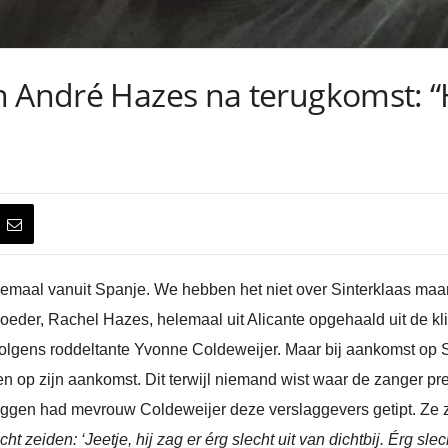
 André Hazes na terugkomst: “Hi
 helemaal vanuit Spanje. We hebben het niet over Sinterklaas maa
eder, Rachel Hazes, helemaal uit Alicante opgehaald uit de klin
olgens roddeltante Yvonne Coldeweijer. Maar bij aankomst op S
en op zijn aankomst. Dit terwijl niemand wist waar de zanger p
gen had mevrouw Coldeweijer deze verslaggevers getipt. Ze ze
eiden: ‘Jeetje, hij zag er érg slecht uit van dichtbij. Érg slech