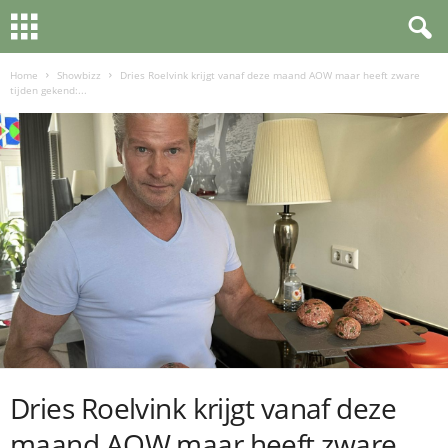
Home
Showbizz
Dries Roelvink krijgt vanaf deze maand AOW maar heeft zware
tijden gekend:...
Dries Roelvink krijgt vanaf deze
maand AOW maar heeft zware