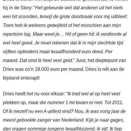
hij in de Story: “
Het gebeurde wel dat anderen uit het niets
een hit scoorden, terwijl de grote doorbraak voor mij uitbleef.
Toen heb ik weleens getwijfeld of het misschien aan mijn
repertoire lag. Maar weet je… Hit of geen hit: ik verdiende al
wel heel goed. Je moet rekenen dat ik in mijn slechtste tijd
vijftien optredens maal twaalfhonderd euro deed. Per
maand. Dat vind ik heel veel geld.
” Juist, het dieptepunt van
Dries was zo’n 18.000 euro per maand. Dries is nét aan de
bijstand ontsnapt!
Dries heeft het nu voor elkaar: “
Ik trad wel al op heel veel
plekken op, maar die nummer 1-hit kwam er niet. Tot 2011.
Of ik mezelf nu een A-artiest vind? Nou, ik was vorig jaar de
meest geboekte zanger van Nederland. Kijk je naar gages,
dan vragen sommige jongens twaalfduizend, ik vijf. Ik liep