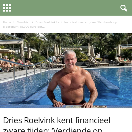
Home
Showbizz
Dries Roelvink kent financieel zware tijden: ‘Verdiende op
dieptepunt 18.000 euro per...
Dries Roelvink kent financieel
zware tijden: ‘Verdiende op