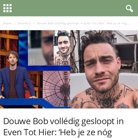
Home
Showbizz
Douwe Bob vollédig gesloopt in Even Tot Hier: ‘Heb je ze nóg...
Douwe Bob vollédig gesloopt in
Even Tot Hier: ‘Heb je ze nóg