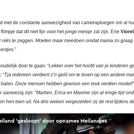
eid met de constante aanwezigheid van cameraploegen om al hu
ilmpje dat dit niet fijn voor het jonge meisje zal zijn. Ene
Viore
r niks te zeggen. Moeten maar meedoen omdat mama zo graag in
centjes.
”
houdelijk door te gaan: “
Lekker over het hoofd van je kinderen g
 “
Tja iedereen verdient z’n geld om te leven op een andere ma
 balen. Deze mensen hebben gewoon een leuk verdien model!
e aanwezig zijn: “
Martien, Erica en Maxime zijn al enige tijd ond
n hen toen uit. Na drie weken vergezelden zij de rest tijdens de