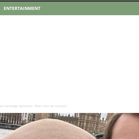
ENTERTAINMENT
n vanwege opnames: ‘Alles voor de centjes!’