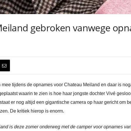
eiland gebroken vanwege opnam
mee tijdens de opnames voor Chateau Meiland en daar is nogal 
laatst waarin te zien is hoe haar jongste dochter Vivé gesloo
el staat er nog altijd een gigantische camera op haar gericht om
en. De kritiek hierop is enorm.
iland is deze zomer onderweg met de camper voor opnames va