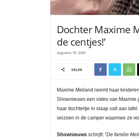
Dochter Maxime M
de centjes!’
augustus 18, 2024
DELEN
Maxime Meiland neemt haar kinderen 
Shownieuws een video van Maxime gep
haar dochtertje in slaap valt aan taf
seizoen in de camper waarmee ze reiz
Shownieuws
schrijft: “
De familie Me