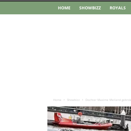
HOME
SHOWBIZZ
ROYALS
Home
Showbizz
Dochter Maxime Meiland gebroke