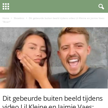
Home
Showbizz
Dit gebeurde buiten beeld tijdens video Lil Kleine en Jaimie Vaes:
“Bizar!”
Dit gebeurde buiten beeld tijdens
video Lil Kleine en Jaimie Vaes: