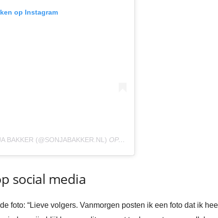
ijken op Instagram
A BAKKER (@SONJABAKKER.NL)
OP
20 SEP 2020 OM 3:43 (PDT)
p social media
de foto: “Lieve volgers. Vanmorgen posten ik een foto dat ik he