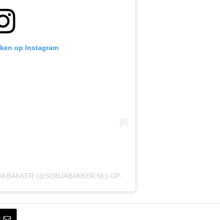
ijken op Instagram
A BAKKER (@SONJABAKKER.NL)
OP
20 SEP 2020 OM 9:47 (PDT)