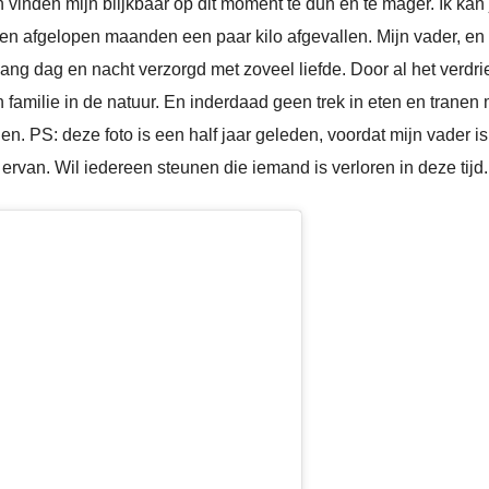
inden mijn blijkbaar op dit moment te dun en te mager. Ik kan ju
 ben afgelopen maanden een paar kilo afgevallen. Mijn vader, e
ng dag en nacht verzorgd met zoveel liefde. Door al het verdriet
amilie in de natuur. En inderdaad geen trek in eten en tranen me
elen. PS: deze foto is een half jaar geleden, voordat mijn vade
ervan. Wil iedereen steunen die iemand is verloren in deze tijd.