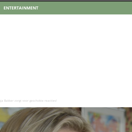
ENTERTAINMENT
ja Bakker zorgt voor geschokte reacties!