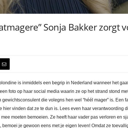
aatmagere” Sonja Bakker zorgt 
e blondine is inmiddels een begrip in Nederland wanneer het g
en foto op haar social media waarin ze op het strand stond me
en gewichtsconsulent die volegns hen wel “héél mager” is. Een 
e hier vinden dat ze te dun is. Lees even haar verantwoording die
 mee moeten bemoeien. Ze heeft haar vader pas verloren en sja, h
, bemoei je gewoon eens met je eigen leven! Omdat ze toevallig 