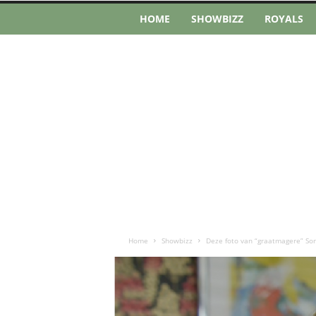
HOME
SHOWBIZZ
ROYALS
Home
Showbizz
Deze foto van “graatmagere” Son