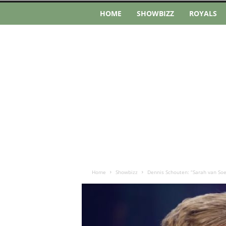
HOME
SHOWBIZZ
ROYALS
Home
Showbizz
Dennis Schouten: “Sarah van Soe