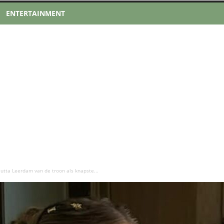
ENTERTAINMENT
utta Leerdam van de troon als knapste...