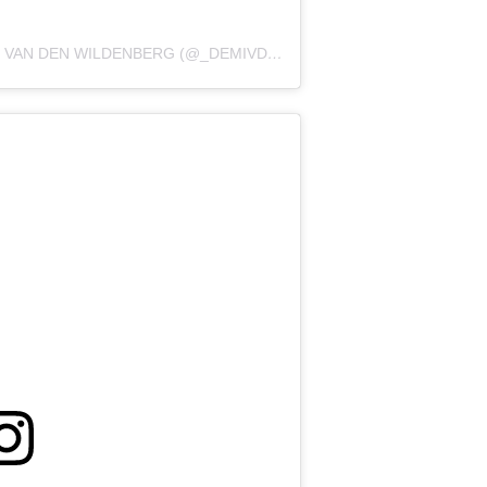
EEN BERICHT GEDEELD DOOR DEMI VAN DEN WILDENBERG (@_DEMIVDW)