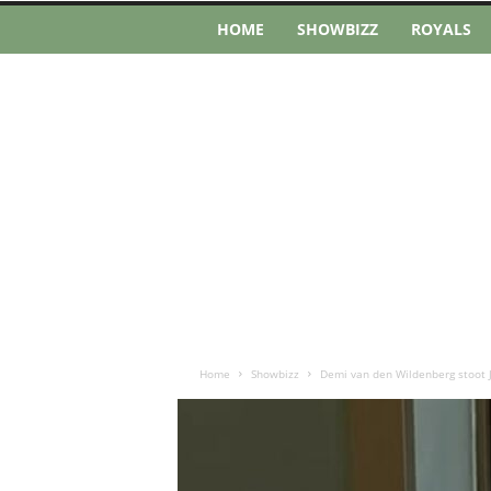
HOME
SHOWBIZZ
ROYALS
Home
Showbizz
Demi van den Wildenberg stoot J