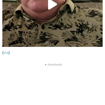
(
via
)
▼ Advertentie