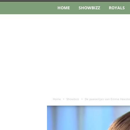
HOME
SHOWBIZZ
ROYALS
Home
Showbizz
De paaseitjes van Emma Heesters