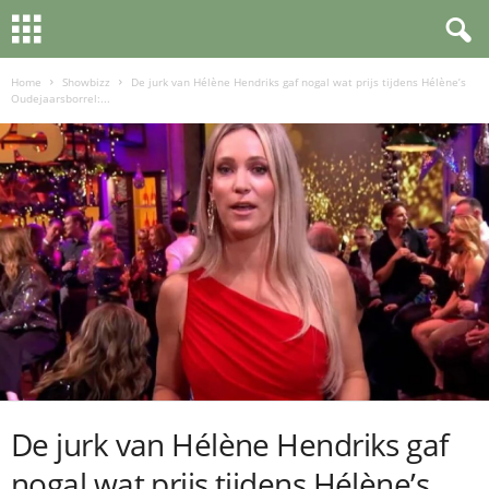
Home
Showbizz
De jurk van Hélène Hendriks gaf nogal wat prijs tijdens Hélène’s
Oudejaarsborrel:...
De jurk van Hélène Hendriks gaf
nogal wat prijs tijdens Hélène’s