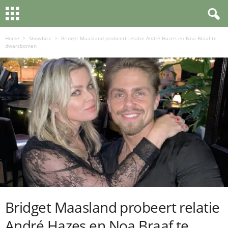
Home
Showbizz
Bridget Maasland probeert relatie André Hazes en Noa Braaf te
dwarsbomen
Bridget Maasland probeert relatie
André Hazes en Noa Braaf te