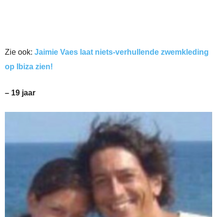
Zie ook:
Jaimie Vaes laat niets-verhullende zwemkleding
op Ibiza zien!
– 19 jaar