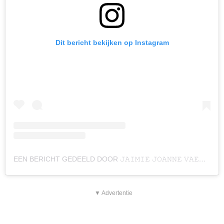
Dit bericht bekijken op Instagram
EEN BERICHT GEDEELD DOOR 𝙹𝙰𝙸𝙼𝙸𝙴 𝙹𝙾𝙰𝙽𝙽𝙴 𝚅𝙰𝙴𝚂 (@JAIMIEVAES)
▼ Advertentie