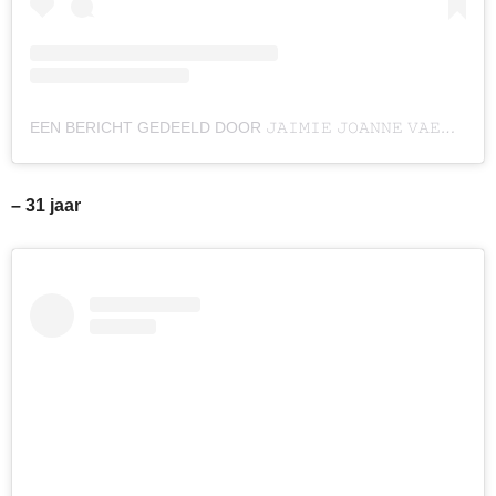
EEN BERICHT GEDEELD DOOR 𝙹𝙰𝙸𝙼𝙸𝙴 𝙹𝙾𝙰𝙽𝙽𝙴 𝚅𝙰𝙴𝚂 (@JAIMIEVAES)
– 31 jaar