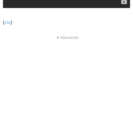
(
via
)
▼ Advertentie