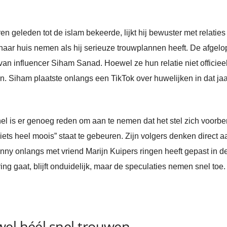
n geleden tot de islam bekeerde, lijkt hij bewuster met relatie
naar huis nemen als hij serieuze trouwplannen heeft. De afge
n influencer Siham Sanad. Hoewel ze hun relatie niet officie
n. Siham plaatste onlangs een TikTok over huwelijken in dat jaar
l is er genoeg reden om aan te nemen dat het stel zich voorbe
 iets heel moois” staat te gebeuren. Zijn volgers denken direct
onny onlangs met vriend Marijn Kuipers ringen heeft gepast in d
ing gaat, blijft onduidelijk, maar de speculaties nemen snel toe.
wel héél snel trouwen