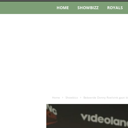
HOME
SHOWBIZZ
ROYALS
Home
Showbizz
Bekeerde Donny Roelvink gaat bi