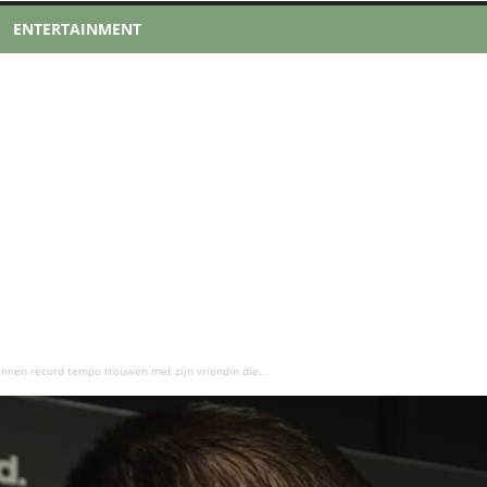
ENTERTAINMENT
nnen record tempo trouwen met zijn vriendin die...