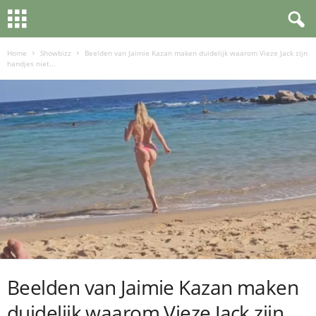
Home
Showbizz
Beelden van Jaimie Kazan maken duidelijk waarom Vieze Jack zijn
handjes niet...
Beelden van Jaimie Kazan maken
duidelijk waarom Vieze Jack zijn