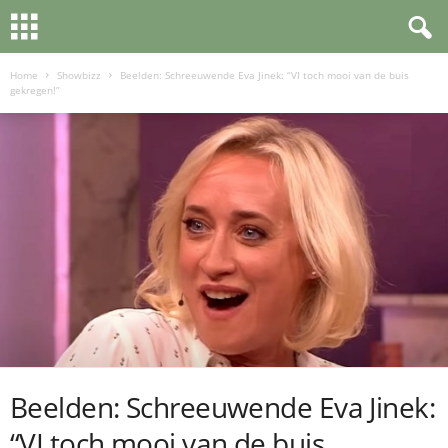
Home
Showbizz
Beelden: Schreeuwende Eva Jinek: “VI toch mooi van de buis
gekregen!”
Beelden: Schreeuwende Eva Jinek:
“VI toch mooi van de buis