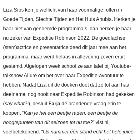
Liza Sips ken je wellicht van haar voormalige rollen in
Goede Tijden, Slechte Tijden en Het Huis Anubis. Herken je
haar niet van genoemde programma’s, dan herken je haar
nu zeker van Expeditie Robinson 2022. De goedlachse
(stem)actrice en presentatrice deed dit jaar mee aan het
programma, maar werd helaas in aflevering zeven eruit
gestemd. Afgelopen week schoof ze aan tafel bij Youtube-
talkshow Allure om het over haar Expeditie-avontuur te
hebben. Nadat Liza uit de doeken doet dat ze tot aan haar
deelname, nog nooit naar Expeditie Robinson had gekeken
(
say what?!
), besluit
Farja
dé brandende vraag erin te
koppen. “
Kan je het een beetje raden, een beetje de
hoogtepunten van dit seizoen tot nu toe?
” vist hij
veelbetekenend. “
Op nummer één stond echt het hele juice-