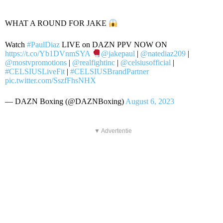
WHAT A ROUND FOR JAKE
Watch
#PaulDiaz
LIVE on DAZN PPV NOW ON
https://t.co/Yb1DVnmSYA
@jakepaul
|
@natediaz209
|
@mostvpromotions
|
@realfightinc
|
@celsiusofficial
|
#CELSIUSLiveFit
|
#CELSIUSBrandPartner
pic.twitter.com/SszfFhsNHX
— DAZN Boxing (@DAZNBoxing)
August 6, 2023
▼ Advertentie