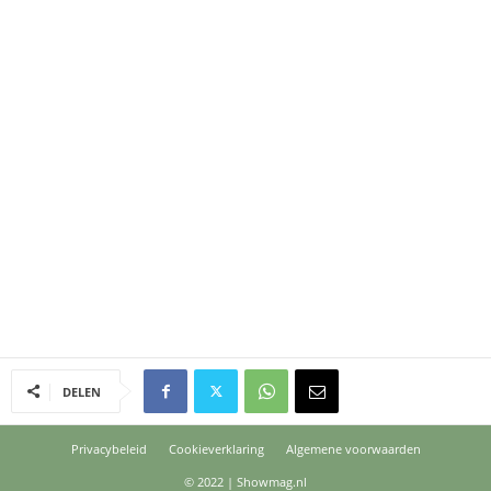
DELEN
Privacybeleid
Cookieverklaring
Algemene voorwaarden
© 2022 | Showmag.nl